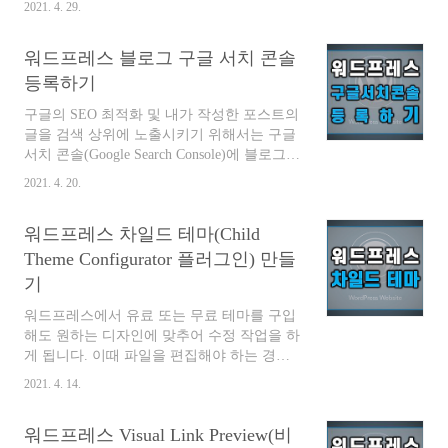
2021. 4. 29.
하고, 사이트맵과 RSS를 제출합니다. 또한 사
이트의 최적화 상태를 확인하는 작업을 진행
워드프레스 블로그 구글 서치 콘솔
해야 합니다. 목차 워드프레스 블로그 네이버
에 등록하는 방법 네이버 서치어드바이저 네
등록하기
이버 서치 어드바이저에 접속합니다. 로그인
구글의 SEO 최적화 및 내가 작성한 포스트의
을 합니다. (1) 사이트 등록을 클릭하고 등록
글을 검색 상위에 노출시키기 위해서는 구글
할 블로그의 URL을 입력합니다. (2) 사이트
서치 콘솔(Google Search Console)에 블로그를
소유확인 화면이 나타납니다. HTML 태그의
등록해야 합니다. 구글 서치 콘솔은 본인의
메타 태그를 복사합니다. 워드프레스 플러그
2021. 4. 20.
웹사이트가 구글 검색 결과에서 잘 표시되고
인 설치 워드프레스에서 네이버 소유확인을
있는지, 웹 페이지들에 이슈는 없는지, 어떤
위해 플러그인을 설치합니다. (3) 플러그인>
워드프레스 차일드 테마(Child
검색어로 검색했을 때 내 사이트가 노출되는
새로 추가를 클릭합니다. (4) 키워드에서
지 등에 대한 내용들을 쉽게 모니터링하고 관
Theme Configurator 플러그인) 만들
Insert Head..
리할 수 있도록 도와주는 서비스입니다. 목차
기
워드프레스 블로그 구글 서치 콘설 등록하기
구글 서치 콘솔 접속하기 구글 서치 콘솔
워드프레스에서 유료 또는 무료 테마를 구입
(Google Search console) 을 접속합니다. 로그
해도 원하는 디자인에 맞추어 수정 작업을 하
인을 합니다. 도메인과 URL 접두어 화면에서
게 됩니다. 이때 파일을 편집해야 하는 경우
URL 접두어에서 블로그의 URL을 입력합니
차일드 테마(자식 테마)를 만들어서 작업해
2021. 4. 14.
다. 계속 버튼을 클릭합니다 . 구글 서치 콘솔
야 합니다. 왜냐하면 추후에 테마가 업데이트
- 소유권 확인 준..
되면 수정 사항이 초기화되어 사라지는 문제
워드프레스 Visual Link Preview(비
를 방지할 수 있습니다. 목차 워드프레스 차