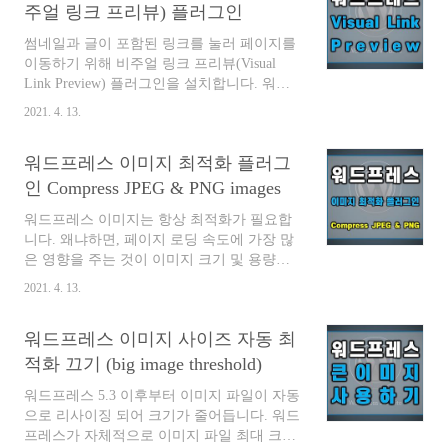
일드 테마(Child Theme Configurator 플러그
주얼 링크 프리뷰) 플러그인
인) 만들기 Child Theme Configurator 플러그
썸네일과 글이 포함된 링크를 눌러 페이지를
인 Child Theme Configurator는 일반적인 문제
이동하기 위해 비주얼 링크 프리뷰(Visual
에 대한 모든 테마를 분석하고, 자식 테마를
Link Preview) 플러그인을 설치합니다. 워드
만들고, Customizer의 옵션 이상으로 사용자
프레스에서는 썸네일+글의 링크를 기본적으
지정할 수있는 빠르고 사용하기 쉬운 유틸리
2021. 4. 13.
로 제공하지 않습니다. URL 링크 형태로 제
티입니다. 자식 테마 스타일 시트를 직접 사
공됩니다. 따라서 카카오톡, 페이스북, 메시
용자 지정하려는 WordPress 사용자를 위해 ..
워드프레스 이미지 최적화 플러그
지 등에서 공유할 때 썸네일 이미지와 글이
함께 공유되는 비슷한 포맷을 사용하기 위해
인 Compress JPEG & PNG images
Visual Link Preview 플러그인을 설치해야 합
워드프레스 이미지는 항상 최적화가 필요합
니다. 목차 워드프레스 Visual Link Preview(비
니다. 왜냐하면, 페이지 로딩 속도에 가장 많
주얼 링크 프리뷰) 플러그인 비주얼 링크 프
은 영향을 주는 것이 이미지 크기 및 용량입
리뷰 (Visual Link Preivew) 플러그인 비주얼
니다. 예를 들어, 티스토리 또는 네이버 블로
링크 프리뷰 플러그인은 웹 사이트의 모든 링
2021. 4. 13.
그 이미지 가로폭은 800 정도면 되지만 그 이
크에 대해 Facebook과 유사한 링크 미리보기
상의 크기 2560과 같은 큰 사이즈는 낭비이며
를 쉽게 만들 수 있습니다. 표시할 이미지와
워드프레스 이미지 사이즈 자동 최
속도에 나쁜 영향을 줍니다. 따라서 저화질이
..
되지 않는 최적화된 이미지를 항상 관리해야
적화 끄기 (big image threshold)
합니다. 목차 워드프레스 이미지 최적화 플러
워드프레스 5.3 이후부터 이미지 파일이 자동
그인 Compress JPEG & PNG images Compress
으로 리사이징 되어 크기가 줄어듭니다. 워드
JPEG & PNG images Compress JPEG & PNG
프레스가 자체적으로 이미지 파일 최대 크기
images 는 JPEG 및 PNG 이미지를 최적화하여