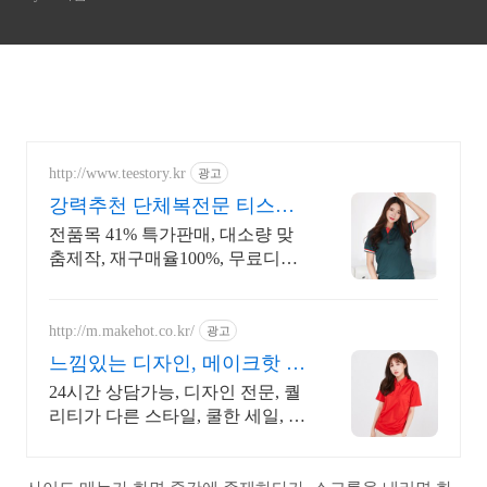
http://www.teestory.kr
광고
강력추천 단체복전문 티스토
리 16년 전통의 전문업체
전품목 41% 특가판매, 대소량 맞
춤제작, 재구매율100%, 무료디자
인, 신속제작
http://m.makehot.co.kr/
광고
느낌있는 디자인, 메이크핫 차
별화되고 세련된 디자인!
24시간 상담가능, 디자인 전문, 퀄
리티가 다른 스타일, 쿨한 세일, 핫
한 디자인