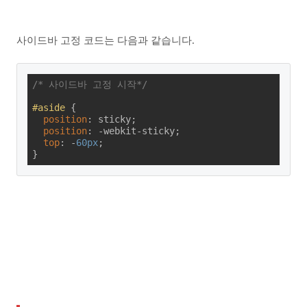
사이드바 고정 코드는 다음과 같습니다.
/* 사이드바 고정 시작*/
#aside
 {

position
: sticky;

position
: -webkit-sticky;

top
: -
60px
;

}