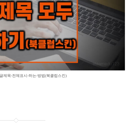
-글제목-전체표시-하는-방법(북클럽스킨)