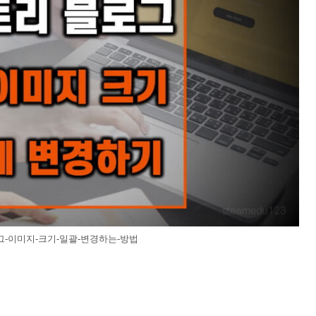
-이미지-크기-일괄-변경하는-방법